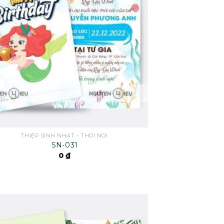
THIỆP SINH NHẬT - THÔI NÔI
SN-031
0
₫