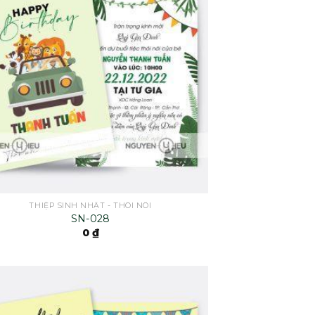
THIỆP SINH NHẬT - THÔI NÔI
SN-028
0
₫