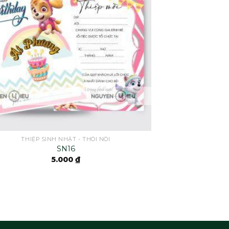
THIỆP SINH NHẬT - THÔI NÔI
SN16
5.000
₫