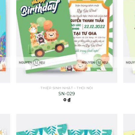
THIỆP SINH NHẬT - THÔI NÔI
SN-029
0
₫