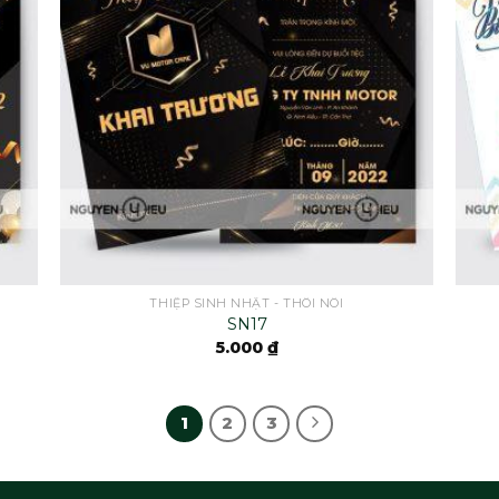
THIỆP SINH NHẬT - THÔI NÔI
SN17
5.000
₫
1
2
3