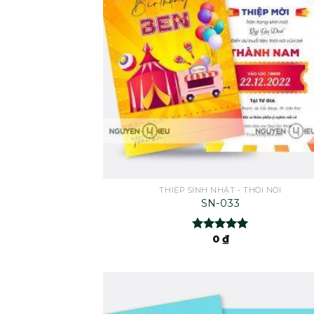
THIỆP SINH NHẬT - THÔI NÔI
SN-033
0
₫
Rated
5.00
out of 5