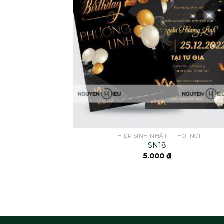
THIỆP SINH NHẬT - THÔI NÔI
SN18
5.000
₫