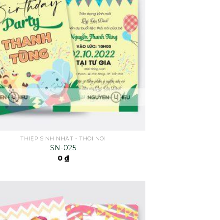
THIỆP SINH NHẬT - THÔI NÔI
SN-025
0
₫