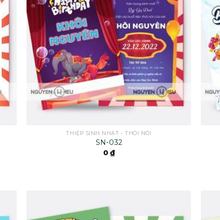
THIỆP SINH NHẬT - THÔI NÔI
SN-032
0
₫