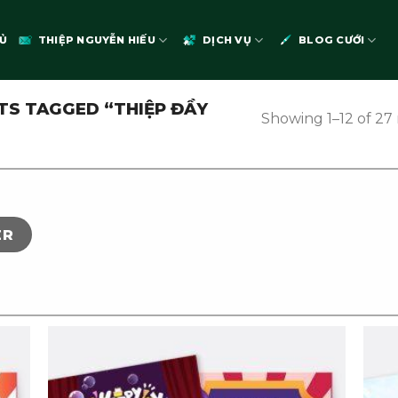
Ủ
THIỆP NGUYỄN HIẾU
DỊCH VỤ
BLOG CƯỚI
S TAGGED “THIỆP ĐẦY
Showing 1–12 of 27 
ER