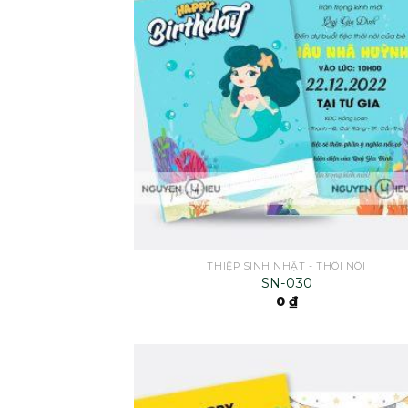
THIỆP SINH NHẬT - THÔI NÔI
SN-030
0
₫