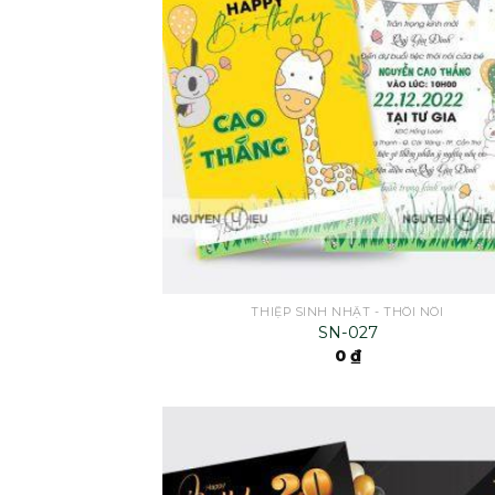
THIỆP SINH NHẬT - THÔI NÔI
SN-027
0
₫