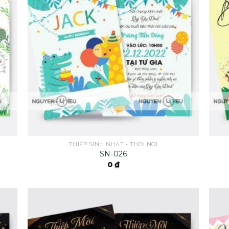
THIỆP SINH NHẬT - THÔI NÔI
SN-026
0
₫