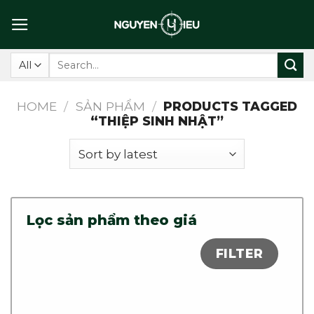
Skip
to
content
Search
for:
HOME
/
SẢN PHẨM
/
PRODUCTS TAGGED
“THIỆP SINH NHẬT”
Lọc sản phẩm theo giá
FILTER