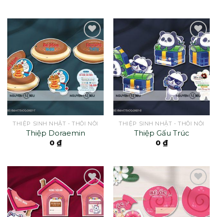
THIỆP SINH NHẬT - THÔI NÔI
THIỆP SINH NHẬT - THÔI NÔI
Thiệp Doraemin
Thiệp Gấu Trúc
0
₫
0
₫