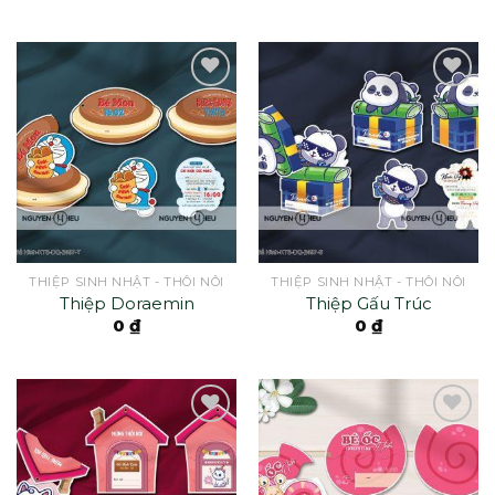
THIỆP SINH NHẬT - THÔI NÔI
THIỆP SINH NHẬT - THÔI NÔI
Thiệp Doraemin
Thiệp Gấu Trúc
0
₫
0
₫