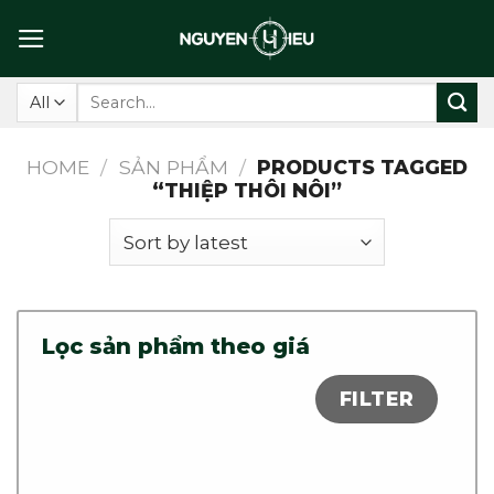
Skip
to
content
Search
for:
HOME
/
SẢN PHẨM
/
PRODUCTS TAGGED
“THIỆP THÔI NÔI”
Lọc sản phẩm theo giá
FILTER