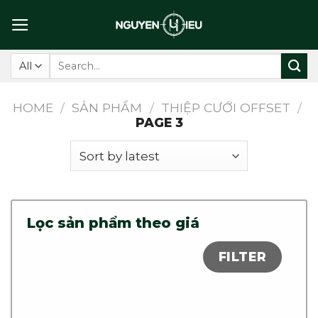
Skip
to
content
Search
for:
HOME
/
SẢN PHẨM
/
THIỆP CƯỚI OFFSET
/
PAGE 3
Lọc sản phẩm theo giá
FILTER