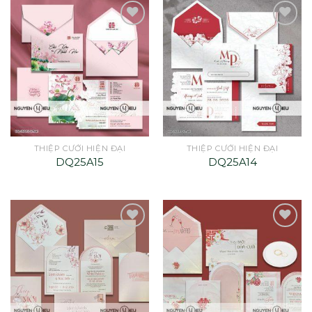
THIỆP CƯỚI HIỆN ĐẠI
THIỆP CƯỚI HIỆN ĐẠI
DQ25A15
DQ25A14