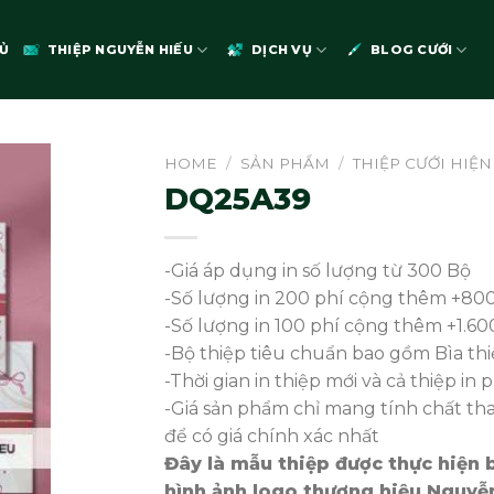
Ủ
THIỆP NGUYỄN HIẾU
DỊCH VỤ
BLOG CƯỚI
HOME
/
SẢN PHẨM
/
THIỆP CƯỚI HIỆN
DQ25A39
-Giá áp dụng in số lượng từ 300 Bộ
-Số lượng in 200 phí cộng thêm +80
-Số lượng in 100 phí cộng thêm +1.60
-Bộ thiệp tiêu chuẩn bao gồm Bìa thiệ
-Thời gian in thiệp mới và cả thiệp in 
-Giá sản phẩm chỉ mang tính chất t
để có giá chính xác nhất
Đây là mẫu thiệp được thực hiện 
hình ảnh logo thương hiệu Nguyễn