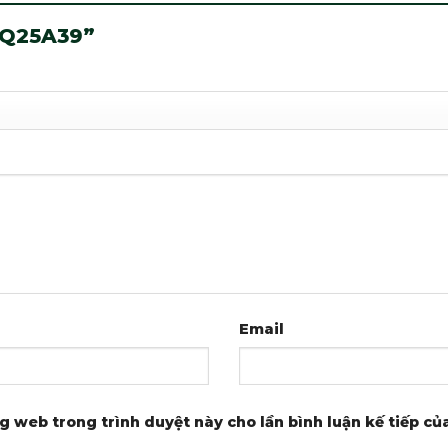
“DQ25A39”
Email
ng web trong trình duyệt này cho lần bình luận kế tiếp của