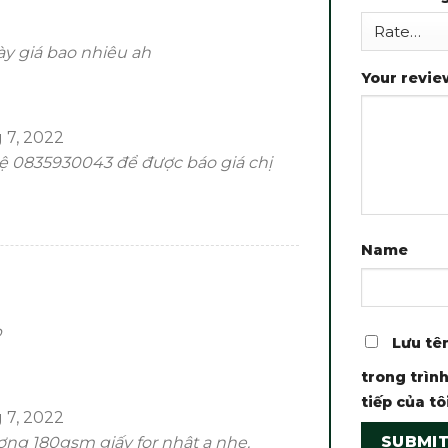
y giá bao nhiêu ah
Your revi
 7, 2022
hệ 0835930043 để được báo giá chị
Name
p
Lưu tên
trong trình
tiếp của tôi
 7, 2022
ợng 180gsm giấy for nhật a nhe.