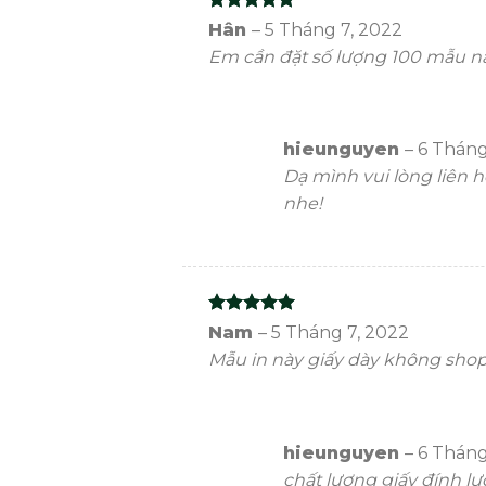
Rated
5
Hân
–
5 Tháng 7, 2022
out of 5
Em cần đặt số lượng 100 mẫu nà
hieunguyen
–
6 Tháng
Dạ mình vui lòng liên 
nhe!
Rated
5
Nam
–
5 Tháng 7, 2022
out of 5
Mẫu in này giấy dày không sho
hieunguyen
–
6 Tháng
chất lượng giấy đính lư