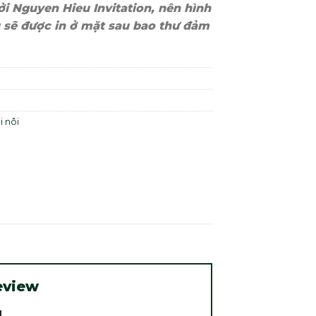
i Nguyen Hieu Invitation, nên hình
 sẽ được in ở mặt sau bao thư đảm
i nôi
eview
g