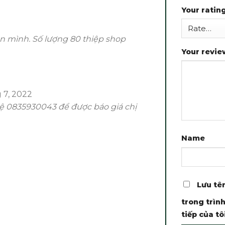
Your ratin
 mình. Số lượng 80 thiệp shop
Your revi
 7, 2022
hệ 0835930043 để được báo giá chị
Name
Lưu tên
trong trình
tiếp của tôi