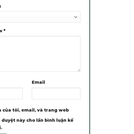
g
ew
*
Email
 của tôi, email, và trang web
 duyệt này cho lần bình luận kế
.