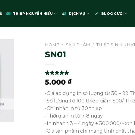
Ủ
THIỆP NGUYỄN HIẾU
DỊCH VỤ
BLOG CƯỚI
HOME
/
SẢN PHẨM
/
THIỆP SINH NHẬT
SN01
Rated
1
5.00
5.000
₫
out of 5
based on
-Giá áp dụng in số lượng từ 30 – 99 T
customer
rating
-Số lượng từ 100 thiệp giảm 500/ Thi
-Chỉ nhận in từ 30 thiệp
-Thời gian in từ 7-8 ngày
-In nhanh 3 – 4 ngày + 300.000/ Đơn 
-Giá sản phẩm chỉ mang tính chất t