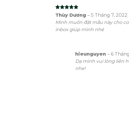
Rated
5
Thùy Dương
–
5 Tháng 7, 2022
out of 5
Mình muốn đặt mẫu này cho con
inbox giúp mình nhé
hieunguyen
–
6 Tháng
Dạ mình vui lòng liên 
nhe!