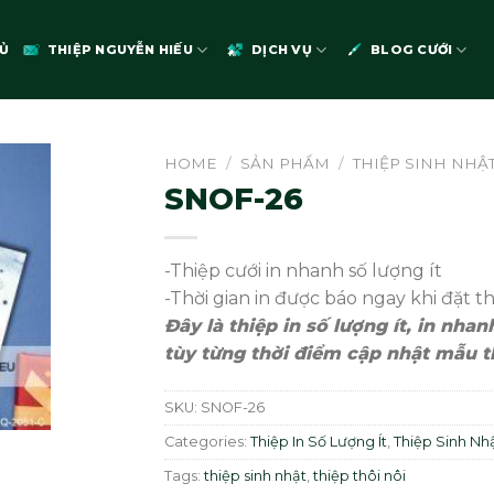
Ủ
THIỆP NGUYỄN HIẾU
DỊCH VỤ
BLOG CƯỚI
HOME
/
SẢN PHẨM
/
THIỆP SINH NHẬT
SNOF-26
-Thiệp cưới in nhanh số lượng ít
-Thời gian in được báo ngay khi đặt t
Đây là thiệp in số lượng ít, in nha
tùy từng thời điểm cập nhật mẫu t
SKU:
SNOF-26
Categories:
Thiệp In Số Lượng Ít
,
Thiệp Sinh Nhậ
Tags:
thiệp sinh nhật
,
thiệp thôi nôi