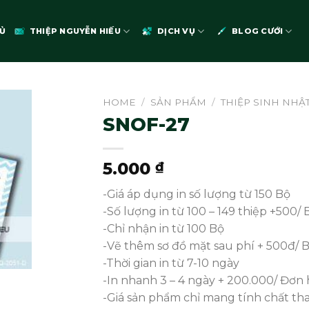
Ủ
THIỆP NGUYỄN HIẾU
DỊCH VỤ
BLOG CƯỚI
HOME
/
SẢN PHẨM
/
THIỆP SINH NHẬT
SNOF-27
5.000
₫
-Giá áp dụng in số lượng từ 150 Bộ
-Số lượng in từ 100 – 149 thiệp +500/ 
-Chỉ nhận in từ 100 Bộ
-Vẽ thêm sơ đồ mặt sau phí + 500đ/ 
-Thời gian in từ 7-10 ngày
-In nhanh 3 – 4 ngày + 200.000/ Đơn 
-Giá sản phẩm chỉ mang tính chất t