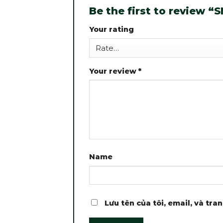
Be the first to review 
Your rating
Your review
*
Name
Lưu tên của tôi, email, và tra