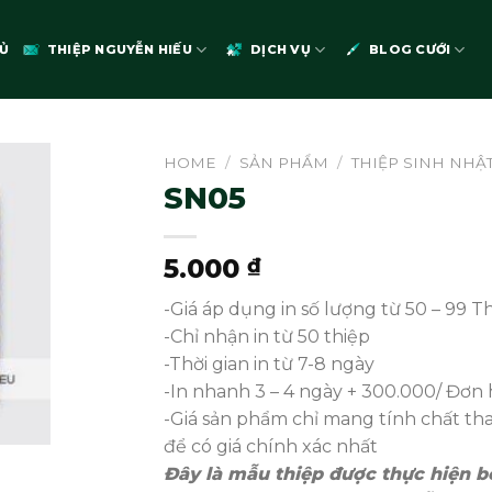
Ủ
THIỆP NGUYỄN HIẾU
DỊCH VỤ
BLOG CƯỚI
HOME
/
SẢN PHẨM
/
THIỆP SINH NHẬT
SN05
5.000
₫
-Giá áp dụng in số lượng từ 50 – 99 T
-Chỉ nhận in từ 50 thiệp
-Thời gian in từ 7-8 ngày
-In nhanh 3 – 4 ngày + 300.000/ Đơn 
-Giá sản phẩm chỉ mang tính chất t
để có giá chính xác nhất
Đây là mẫu thiệp được thực hiện bở