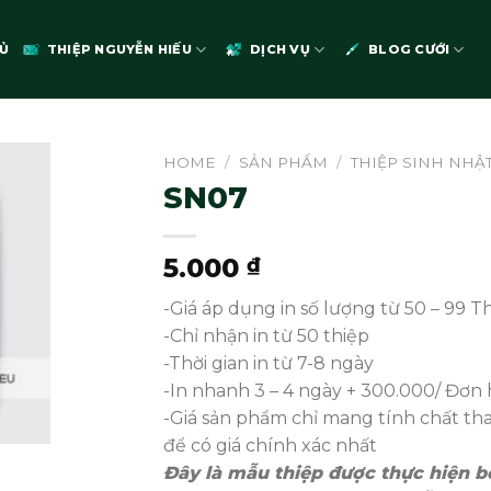
Ủ
THIỆP NGUYỄN HIẾU
DỊCH VỤ
BLOG CƯỚI
HOME
/
SẢN PHẨM
/
THIỆP SINH NHẬT
SN07
5.000
₫
-Giá áp dụng in số lượng từ 50 – 99 T
-Chỉ nhận in từ 50 thiệp
-Thời gian in từ 7-8 ngày
-In nhanh 3 – 4 ngày + 300.000/ Đơn 
-Giá sản phẩm chỉ mang tính chất t
để có giá chính xác nhất
Đây là mẫu thiệp được thực hiện bở